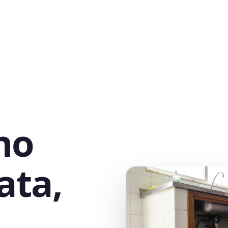
no
ata,