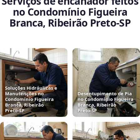
Serviços de encanador feitos
no Condomínio Figueira
Branca, Ribeirão Preto‑SP
Soluções Hidráulicas e
Manutenções no
Desentupimento de Pia
Condomínio Figueira
no Condomínio Figueira
Branca, Ribeirão
Branca, Ribeirão
Preto‑SP
Preto‑SP