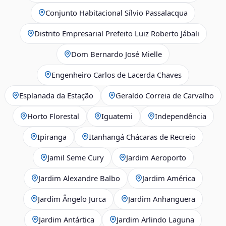
Conjunto Habitacional Sílvio Passalacqua
Distrito Empresarial Prefeito Luiz Roberto Jábali
Dom Bernardo José Mielle
Engenheiro Carlos de Lacerda Chaves
Esplanada da Estação
Geraldo Correia de Carvalho
Horto Florestal
Iguatemi
Independência
Ipiranga
Itanhangá Chácaras de Recreio
Jamil Seme Cury
Jardim Aeroporto
Jardim Alexandre Balbo
Jardim América
Jardim Ângelo Jurca
Jardim Anhanguera
Jardim Antártica
Jardim Arlindo Laguna