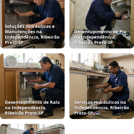
Soluções Hidráulicas e
Manutenções na
Desentupimento de Pia
Independência, Ribeirão
na Independência,
Preto‑SP
Ribeirão Preto‑SP
Desentupimento de Ralo
Serviços Hidráulicos na
na Independência,
Independência, Ribeirão
Ribeirão Preto‑SP
Preto‑SP