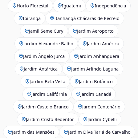
Horto Florestal
Iguatemi
Independência
Ipiranga
Itanhangá Chácaras de Recreio
Jamil Seme Cury
Jardim Aeroporto
Jardim Alexandre Balbo
Jardim América
Jardim Ângelo Jurca
Jardim Anhanguera
Jardim Antártica
Jardim Arlindo Laguna
Jardim Bela Vista
Jardim Botânico
Jardim Califórnia
Jardim Canadá
Jardim Castelo Branco
Jardim Centenário
Jardim Cristo Redentor
Jardim Cybelli
Jardim das Mansões
Jardim Diva Tarlá de Carvalho