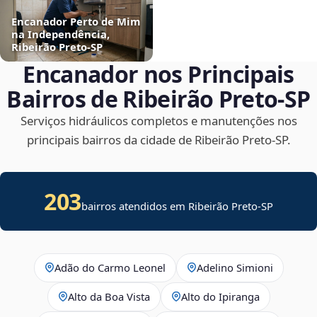
Encanador Perto de Mim
na Independência,
Ribeirão Preto‑SP
Encanador nos Principais
Bairros de Ribeirão Preto‑SP
Serviços hidráulicos completos e manutenções nos
principais bairros da cidade de Ribeirão Preto‑SP.
203
bairros atendidos em Ribeirão Preto-SP
Adão do Carmo Leonel
Adelino Simioni
Alto da Boa Vista
Alto do Ipiranga