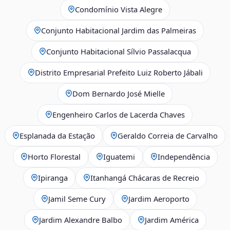
Condomínio Vista Alegre
Conjunto Habitacional Jardim das Palmeiras
Conjunto Habitacional Sílvio Passalacqua
Distrito Empresarial Prefeito Luiz Roberto Jábali
Dom Bernardo José Mielle
Engenheiro Carlos de Lacerda Chaves
Esplanada da Estação
Geraldo Correia de Carvalho
Horto Florestal
Iguatemi
Independência
Ipiranga
Itanhangá Chácaras de Recreio
Jamil Seme Cury
Jardim Aeroporto
Jardim Alexandre Balbo
Jardim América