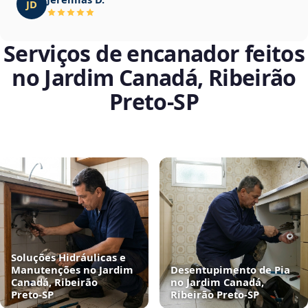
JD
Serviços de encanador feitos
no Jardim Canadá, Ribeirão
Preto‑SP
Soluções Hidráulicas e
Manutenções no Jardim
Desentupimento de Pia
Canadá, Ribeirão
no Jardim Canadá,
Preto‑SP
Ribeirão Preto‑SP