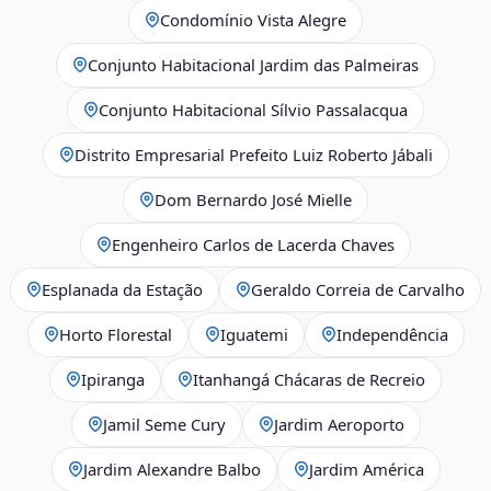
Condomínio Vista Alegre
Conjunto Habitacional Jardim das Palmeiras
Conjunto Habitacional Sílvio Passalacqua
Distrito Empresarial Prefeito Luiz Roberto Jábali
Dom Bernardo José Mielle
Engenheiro Carlos de Lacerda Chaves
Esplanada da Estação
Geraldo Correia de Carvalho
Horto Florestal
Iguatemi
Independência
Ipiranga
Itanhangá Chácaras de Recreio
Jamil Seme Cury
Jardim Aeroporto
Jardim Alexandre Balbo
Jardim América