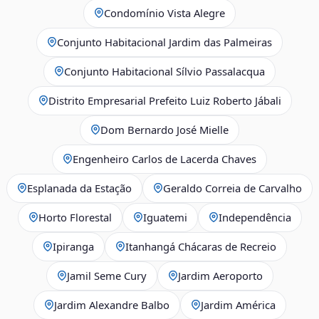
Condomínio Vista Alegre
Conjunto Habitacional Jardim das Palmeiras
Conjunto Habitacional Sílvio Passalacqua
Distrito Empresarial Prefeito Luiz Roberto Jábali
Dom Bernardo José Mielle
Engenheiro Carlos de Lacerda Chaves
Esplanada da Estação
Geraldo Correia de Carvalho
Horto Florestal
Iguatemi
Independência
Ipiranga
Itanhangá Chácaras de Recreio
Jamil Seme Cury
Jardim Aeroporto
Jardim Alexandre Balbo
Jardim América