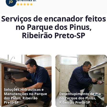
JD
Serviços de encanador feitos
no Parque dos Pinus,
Ribeirão Preto‑SP
Soluções Hidráulicas e
Manutenções no Parque
Desentupimento de Pia
dos Pinus, Ribeirão
no Parque dos Pinus,
Preto‑SP
Ribeirão Preto‑SP