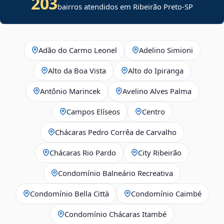
203
bairros atendidos em Ribeirão Preto-SP
Adão do Carmo Leonel
Adelino Simioni
Alto da Boa Vista
Alto do Ipiranga
Antônio Marincek
Avelino Alves Palma
Campos Elíseos
Centro
Chácaras Pedro Corrêa de Carvalho
Chácaras Rio Pardo
City Ribeirão
Condomínio Balneário Recreativa
Condomínio Bella Città
Condomínio Caimbé
Condomínio Chácaras Itambé