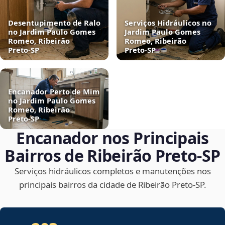
Desentupimento de Ralo
Serviços Hidráulicos no
no Jardim Paulo Gomes
Jardim Paulo Gomes
Romeo, Ribeirão
Romeo, Ribeirão
Preto‑SP
Preto‑SP
Encanador Perto de Mim
no Jardim Paulo Gomes
Romeo, Ribeirão
Preto‑SP
Encanador nos Principais
Bairros de Ribeirão Preto‑SP
Serviços hidráulicos completos e manutenções nos
principais bairros da cidade de Ribeirão Preto‑SP.