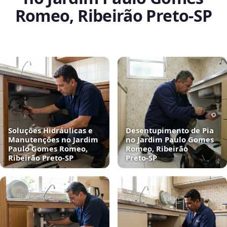
Romeo, Ribeirão Preto‑SP
Soluções Hidráulicas e
Desentupimento de Pia
Manutenções no Jardim
no Jardim Paulo Gomes
Paulo Gomes Romeo,
Romeo, Ribeirão
Ribeirão Preto‑SP
Preto‑SP