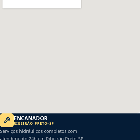
ENCANADOR
RIBEIRÃO PRETO
-
SP
Serviços hidráulicos completos com
atendimento 24h em
Ribeirão Preto
-
SP
.