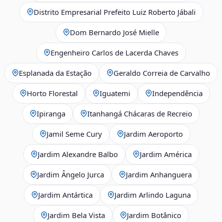
Distrito Empresarial Prefeito Luiz Roberto Jábali
Dom Bernardo José Mielle
Engenheiro Carlos de Lacerda Chaves
Esplanada da Estação
Geraldo Correia de Carvalho
Horto Florestal
Iguatemi
Independência
Ipiranga
Itanhangá Chácaras de Recreio
Jamil Seme Cury
Jardim Aeroporto
Jardim Alexandre Balbo
Jardim América
Jardim Ângelo Jurca
Jardim Anhanguera
Jardim Antártica
Jardim Arlindo Laguna
Jardim Bela Vista
Jardim Botânico