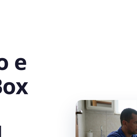
o e
Box
,