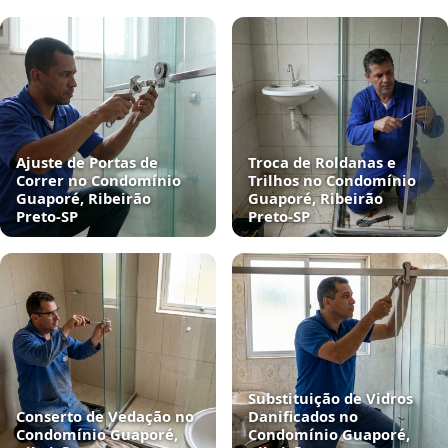
Ajuste de Portas de
Troca de Roldanas e
Correr no Condomínio
Trilhos no Condomínio
Guaporé, Ribeirão
Guaporé, Ribeirão
Preto‑SP
Preto‑SP
Substituição de Vidros
Conserto de Vedação no
Danificados no
Condomínio Guaporé,
Condomínio Guaporé,