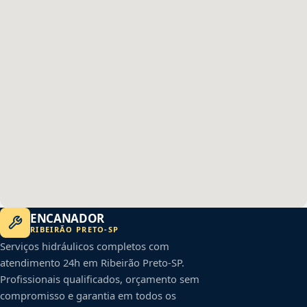
ENCANADOR
RIBEIRÃO PRETO
-
SP
Serviços hidráulicos completos com
atendimento 24h em
Ribeirão Preto
-
SP
.
Profissionais qualificados, orçamento sem
compromisso e garantia em todos os