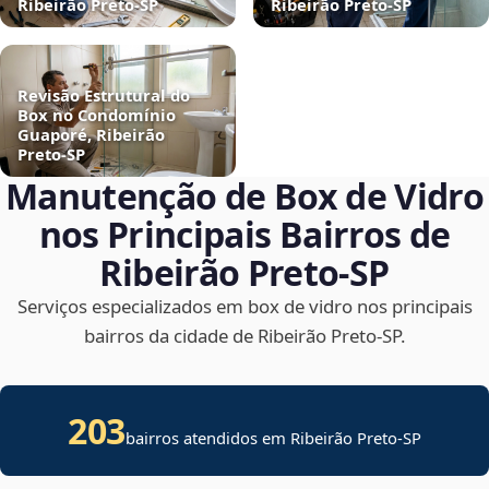
Ribeirão Preto‑SP
Ribeirão Preto‑SP
Revisão Estrutural do
Box no Condomínio
Guaporé, Ribeirão
Preto‑SP
Manutenção de Box de Vidro
nos Principais Bairros de
Ribeirão Preto‑SP
Serviços especializados em box de vidro nos principais
bairros da cidade de Ribeirão Preto‑SP.
203
bairros atendidos em Ribeirão Preto-SP