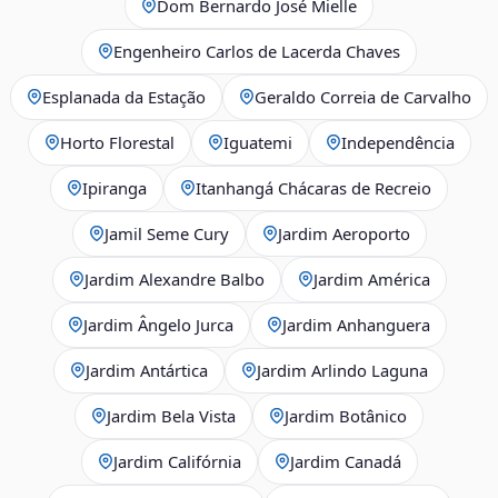
Dom Bernardo José Mielle
Engenheiro Carlos de Lacerda Chaves
Esplanada da Estação
Geraldo Correia de Carvalho
Horto Florestal
Iguatemi
Independência
Ipiranga
Itanhangá Chácaras de Recreio
Jamil Seme Cury
Jardim Aeroporto
Jardim Alexandre Balbo
Jardim América
Jardim Ângelo Jurca
Jardim Anhanguera
Jardim Antártica
Jardim Arlindo Laguna
Jardim Bela Vista
Jardim Botânico
Jardim Califórnia
Jardim Canadá