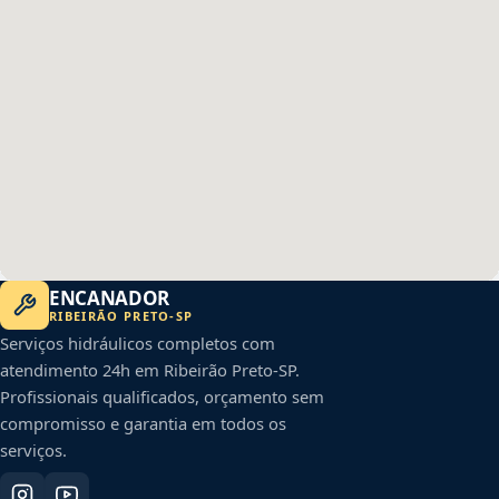
ENCANADOR
RIBEIRÃO PRETO
-
SP
Serviços hidráulicos completos com
atendimento 24h em
Ribeirão Preto
-
SP
.
Profissionais qualificados, orçamento sem
compromisso e garantia em todos os
serviços.