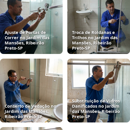
Ajuste de Portas de
Troca de Roldanas e
Correr no Jardim das
Trilhos no Jardim das
Mansões, Ribeirão
Mansões, Ribeirão
Preto‑SP
Preto‑SP
Substituição de Vidros
Conserto de Vedação no
Danificados no Jardim
Jardim das Mansões,
das Mansões, Ribeirão
Ribeirão Preto‑SP
Preto‑SP