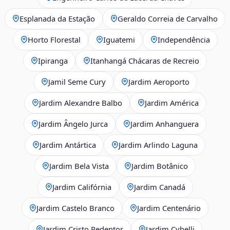
Esplanada da Estação
Geraldo Correia de Carvalho
Horto Florestal
Iguatemi
Independência
Ipiranga
Itanhangá Chácaras de Recreio
Jamil Seme Cury
Jardim Aeroporto
Jardim Alexandre Balbo
Jardim América
Jardim Ângelo Jurca
Jardim Anhanguera
Jardim Antártica
Jardim Arlindo Laguna
Jardim Bela Vista
Jardim Botânico
Jardim Califórnia
Jardim Canadá
Jardim Castelo Branco
Jardim Centenário
Jardim Cristo Redentor
Jardim Cybelli