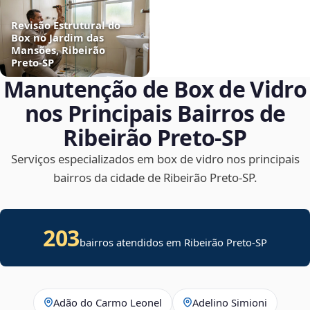
Revisão Estrutural do
Box no Jardim das
Mansões, Ribeirão
Preto‑SP
Manutenção de Box de Vidro
nos Principais Bairros de
Ribeirão Preto‑SP
Serviços especializados em box de vidro nos principais
bairros da cidade de Ribeirão Preto‑SP.
203
bairros atendidos em Ribeirão Preto-SP
Adão do Carmo Leonel
Adelino Simioni