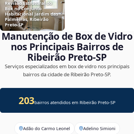
Revisão Estrutural do
Box no Conjunto
Habitacional Jardim das
Palmeiras, Ribeirão
Preto‑SP
Manutenção de Box de Vidro
nos Principais Bairros de
Ribeirão Preto‑SP
Serviços especializados em box de vidro nos principais
bairros da cidade de Ribeirão Preto‑SP.
203
bairros atendidos em Ribeirão Preto-SP
Adão do Carmo Leonel
Adelino Simioni