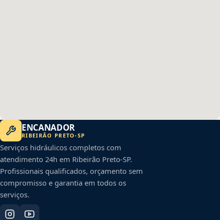
ENCANADOR
RIBEIRÃO PRETO
-
SP
Serviços hidráulicos completos com
atendimento 24h em
Ribeirão Preto
-
SP
.
Profissionais qualificados, orçamento sem
compromisso e garantia em todos os
serviços.