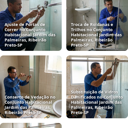
Ajuste de Portas de
Troca de Roldanas e
Correr no Conjunto
Trilhos no Conjunto
Habitacional Jardim das
Habitacional Jardim das
Palmeiras, Ribeirão
Palmeiras, Ribeirão
Preto‑SP
Preto‑SP
Substituição de Vidros
Conserto de Vedação no
Danificados no Conjunto
Conjunto Habitacional
Habitacional Jardim das
Jardim das Palmeiras,
Palmeiras, Ribeirão
Ribeirão Preto‑SP
Preto‑SP