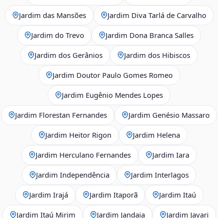
Jardim das Mansões
Jardim Diva Tarlá de Carvalho
Jardim do Trevo
Jardim Dona Branca Salles
Jardim dos Gerânios
Jardim dos Hibiscos
Jardim Doutor Paulo Gomes Romeo
Jardim Eugênio Mendes Lopes
Jardim Florestan Fernandes
Jardim Genésio Massaro
Jardim Heitor Rigon
Jardim Helena
Jardim Herculano Fernandes
Jardim Iara
Jardim Independência
Jardim Interlagos
Jardim Irajá
Jardim Itaporã
Jardim Itaú
Jardim Itaú Mirim
Jardim Jandaia
Jardim Javari