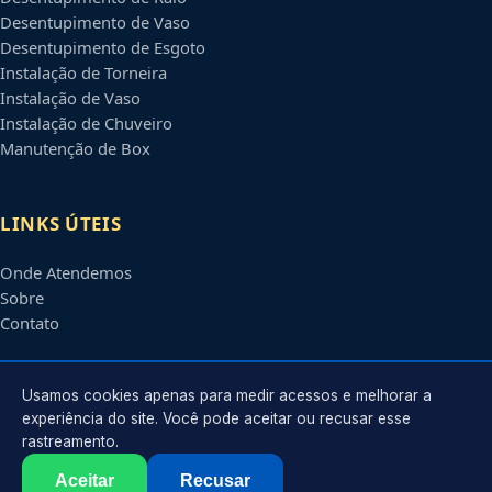
Desentupimento de Vaso
Desentupimento de Esgoto
Instalação de Torneira
Instalação de Vaso
Instalação de Chuveiro
Manutenção de Box
LINKS ÚTEIS
Onde Atendemos
Sobre
Contato
CONTATO
Usamos cookies apenas para medir acessos e melhorar a
experiência do site. Você pode aceitar ou recusar esse
rastreamento.
Atendimento em
Ribeirão Preto
-
SP
e regiões parceiras
contato@encanadoresribeiraopreto.com.br
Aceitar
Recusar