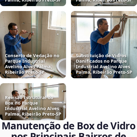
Conserto de Vedação no
Substituição de Vidros
Parque Industrial
Danificados no Parque
Avelino Alves Palma,
Industrial Avelino Alves
Ribeirão Preto‑SP
Palma, Ribeirão Preto‑SP
Revisão Estrutural do
Box no Parque
Industrial Avelino Alves
Palma, Ribeirão Preto‑SP
Manutenção de Box de Vidro
nos Principais Bairros de