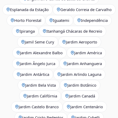
Esplanada da Estação
Geraldo Correia de Carvalho
Horto Florestal
Iguatemi
Independência
Ipiranga
Itanhangá Chácaras de Recreio
Jamil Seme Cury
Jardim Aeroporto
Jardim Alexandre Balbo
Jardim América
Jardim Ângelo Jurca
Jardim Anhanguera
Jardim Antártica
Jardim Arlindo Laguna
Jardim Bela Vista
Jardim Botânico
Jardim Califórnia
Jardim Canadá
Jardim Castelo Branco
Jardim Centenário
Jardim Cristo Redentor
Jardim Cybelli