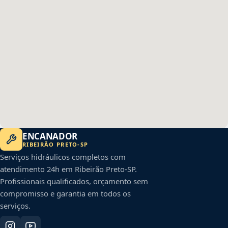
ENCANADOR
RIBEIRÃO PRETO
-
SP
Serviços hidráulicos completos com
atendimento 24h em
Ribeirão Preto
-
SP
.
Profissionais qualificados, orçamento sem
compromisso e garantia em todos os
serviços.