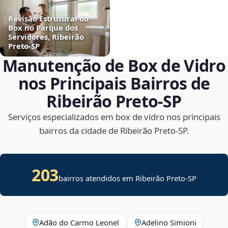
Revisão Estrutural do
Box no Parque dos
Servidores, Ribeirão
Preto‑SP
Manutenção de Box de Vidro
nos Principais Bairros de
Ribeirão Preto‑SP
Serviços especializados em box de vidro nos principais
bairros da cidade de Ribeirão Preto‑SP.
203
bairros atendidos em Ribeirão Preto-SP
Adão do Carmo Leonel
Adelino Simioni