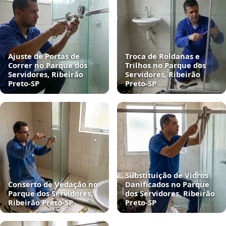
Ajuste de Portas de
Troca de Roldanas e
Correr no Parque dos
Trilhos no Parque dos
Servidores, Ribeirão
Servidores, Ribeirão
Preto‑SP
Preto‑SP
Substituição de Vidros
Conserto de Vedação no
Danificados no Parque
Parque dos Servidores,
dos Servidores, Ribeirão
Ribeirão Preto‑SP
Preto‑SP