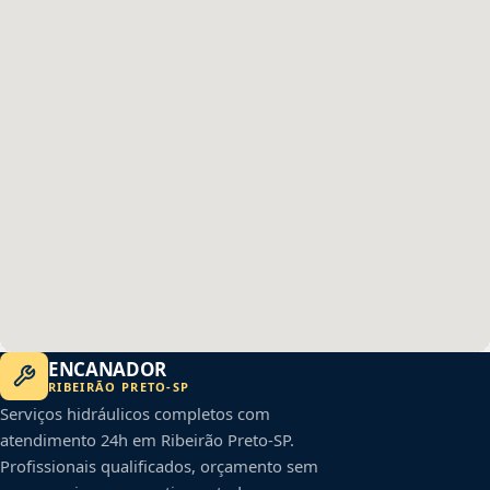
ENCANADOR
RIBEIRÃO PRETO
-
SP
Serviços hidráulicos completos com
atendimento 24h em
Ribeirão Preto
-
SP
.
Profissionais qualificados, orçamento sem