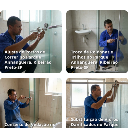
Ajuste de Portas de
Troca de Roldanas e
Correr no Parque
Trilhos no Parque
Anhangüera, Ribeirão
Anhangüera, Ribeirão
Preto‑SP
Preto‑SP
Substituição de Vidros
Conserto de Vedação no
Danificados no Parque