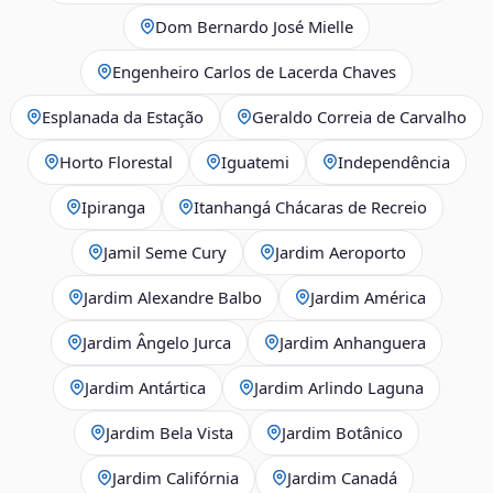
Dom Bernardo José Mielle
Engenheiro Carlos de Lacerda Chaves
Esplanada da Estação
Geraldo Correia de Carvalho
Horto Florestal
Iguatemi
Independência
Ipiranga
Itanhangá Chácaras de Recreio
Jamil Seme Cury
Jardim Aeroporto
Jardim Alexandre Balbo
Jardim América
Jardim Ângelo Jurca
Jardim Anhanguera
Jardim Antártica
Jardim Arlindo Laguna
Jardim Bela Vista
Jardim Botânico
Jardim Califórnia
Jardim Canadá