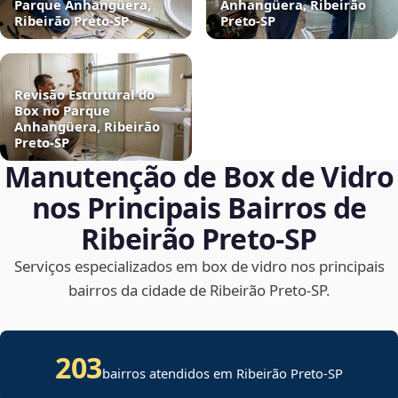
Parque Anhangüera,
Anhangüera, Ribeirão
Ribeirão Preto‑SP
Preto‑SP
Revisão Estrutural do
Box no Parque
Anhangüera, Ribeirão
Preto‑SP
Manutenção de Box de Vidro
nos Principais Bairros de
Ribeirão Preto‑SP
Serviços especializados em box de vidro nos principais
bairros da cidade de Ribeirão Preto‑SP.
203
bairros atendidos em Ribeirão Preto-SP