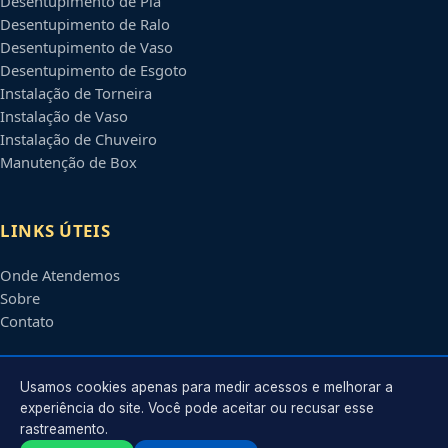
Desentupimento de Pia
Desentupimento de Ralo
Desentupimento de Vaso
Desentupimento de Esgoto
Instalação de Torneira
Instalação de Vaso
Instalação de Chuveiro
Manutenção de Box
LINKS ÚTEIS
Onde Atendemos
Sobre
Contato
CONTATO
Usamos cookies apenas para medir acessos e melhorar a
experiência do site. Você pode aceitar ou recusar esse
rastreamento.
Atendimento em
Ribeirão Preto
-
SP
e regiões parceiras