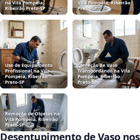
na Vila Pompéia,
Vila Pompéia, Ribeirão
Ribeirão Preto‑SP
Preto‑SP
Uso de Equipamento
Correção de Vaso
Profissional na Vila
Transbordando na Vila
Pompéia, Ribeirão
Pompéia, Ribeirão
Preto‑SP
Preto‑SP
Remoção de Objetos na
Vila Pompéia, Ribeirão
Preto‑SP
Desentupimento de Vaso nos