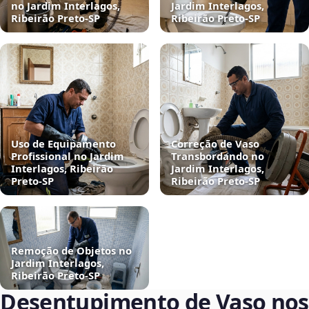
no Jardim Interlagos,
Jardim Interlagos,
Ribeirão Preto‑SP
Ribeirão Preto‑SP
Uso de Equipamento
Correção de Vaso
Profissional no Jardim
Transbordando no
Interlagos, Ribeirão
Jardim Interlagos,
Preto‑SP
Ribeirão Preto‑SP
Remoção de Objetos no
Jardim Interlagos,
Ribeirão Preto‑SP
Desentupimento de Vaso nos