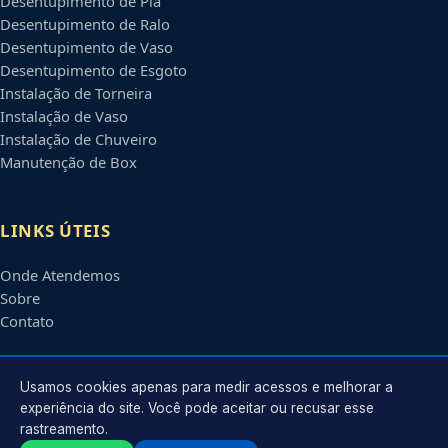
Desentupimento de Pia
Desentupimento de Ralo
Desentupimento de Vaso
Desentupimento de Esgoto
Instalação de Torneira
Instalação de Vaso
Instalação de Chuveiro
Manutenção de Box
LINKS ÚTEIS
Onde Atendemos
Sobre
Contato
CONTATO
Usamos cookies apenas para medir acessos e melhorar a
experiência do site. Você pode aceitar ou recusar esse
rastreamento.
Atendimento em
Ribeirão Preto
-
SP
e regiões parceiras