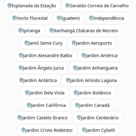
Esplanada da Estação
Geraldo Correia de Carvalho
Horto Florestal
Iguatemi
Independência
Ipiranga
Itanhangá Chácaras de Recreio
Jamil Seme Cury
Jardim Aeroporto
Jardim Alexandre Balbo
Jardim América
Jardim Ângelo Jurca
Jardim Anhanguera
Jardim Antártica
Jardim Arlindo Laguna
Jardim Bela Vista
Jardim Botânico
Jardim Califórnia
Jardim Canadá
Jardim Castelo Branco
Jardim Centenário
Jardim Cristo Redentor
Jardim Cybelli