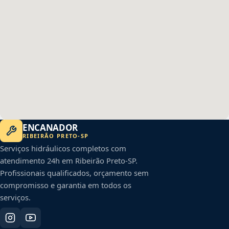
ENCANADOR
RIBEIRÃO PRETO
-
SP
Serviços hidráulicos completos com
atendimento 24h em
Ribeirão Preto
-
SP
.
Profissionais qualificados, orçamento sem
compromisso e garantia em todos os
serviços.