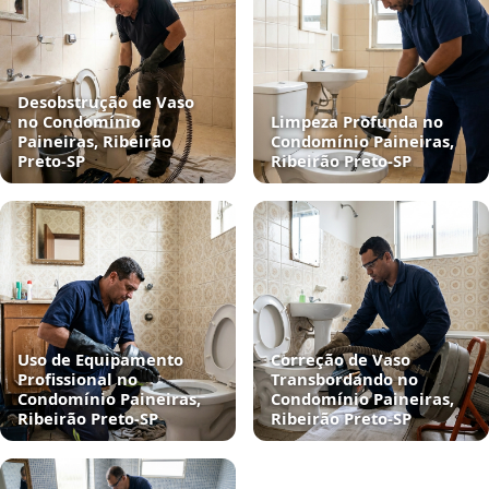
Desobstrução de Vaso
no Condomínio
Limpeza Profunda no
Paineiras, Ribeirão
Condomínio Paineiras,
Preto‑SP
Ribeirão Preto‑SP
Uso de Equipamento
Correção de Vaso
Profissional no
Transbordando no
Condomínio Paineiras,
Condomínio Paineiras,
Ribeirão Preto‑SP
Ribeirão Preto‑SP