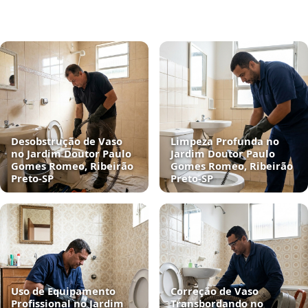
Desobstrução de Vaso
Limpeza Profunda no
no Jardim Doutor Paulo
Jardim Doutor Paulo
Gomes Romeo, Ribeirão
Gomes Romeo, Ribeirão
Preto‑SP
Preto‑SP
Uso de Equipamento
Correção de Vaso
Profissional no Jardim
Transbordando no