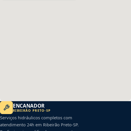
ENCANADOR
RIBEIRÃO PRETO
-
SP
Serviços hidráulicos completos com
atendimento 24h em
Ribeirão Preto
-
SP
.