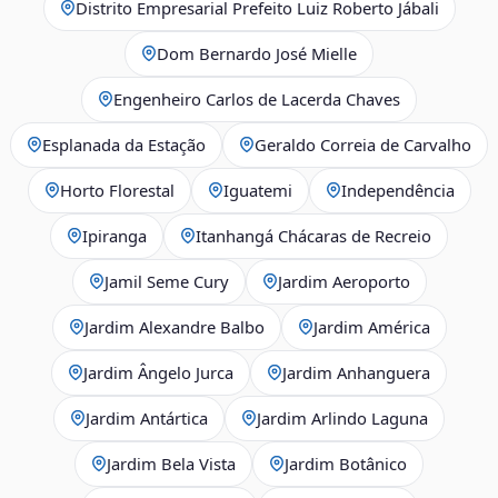
Distrito Empresarial Prefeito Luiz Roberto Jábali
Dom Bernardo José Mielle
Engenheiro Carlos de Lacerda Chaves
Esplanada da Estação
Geraldo Correia de Carvalho
Horto Florestal
Iguatemi
Independência
Ipiranga
Itanhangá Chácaras de Recreio
Jamil Seme Cury
Jardim Aeroporto
Jardim Alexandre Balbo
Jardim América
Jardim Ângelo Jurca
Jardim Anhanguera
Jardim Antártica
Jardim Arlindo Laguna
Jardim Bela Vista
Jardim Botânico