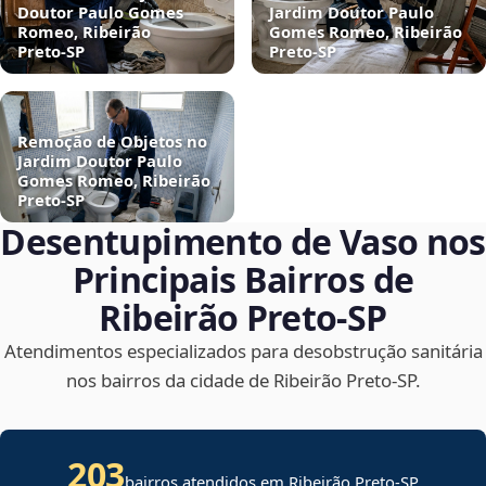
Doutor Paulo Gomes
Jardim Doutor Paulo
Romeo, Ribeirão
Gomes Romeo, Ribeirão
Preto‑SP
Preto‑SP
Remoção de Objetos no
Jardim Doutor Paulo
Gomes Romeo, Ribeirão
Preto‑SP
Desentupimento de Vaso nos
Principais Bairros de
Ribeirão Preto‑SP
Atendimentos especializados para desobstrução sanitária
nos bairros da cidade de Ribeirão Preto‑SP.
203
bairros atendidos em Ribeirão Preto-SP