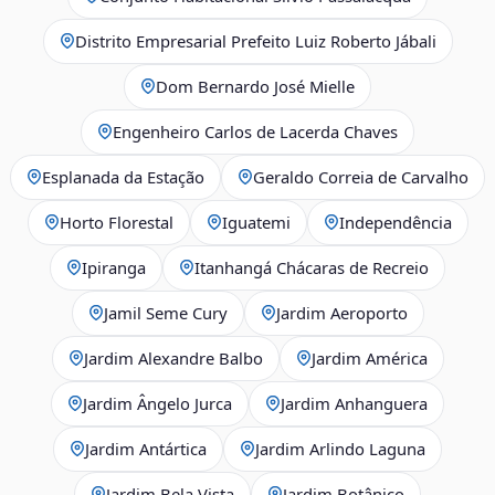
Distrito Empresarial Prefeito Luiz Roberto Jábali
Dom Bernardo José Mielle
Engenheiro Carlos de Lacerda Chaves
Esplanada da Estação
Geraldo Correia de Carvalho
Horto Florestal
Iguatemi
Independência
Ipiranga
Itanhangá Chácaras de Recreio
Jamil Seme Cury
Jardim Aeroporto
Jardim Alexandre Balbo
Jardim América
Jardim Ângelo Jurca
Jardim Anhanguera
Jardim Antártica
Jardim Arlindo Laguna
Jardim Bela Vista
Jardim Botânico