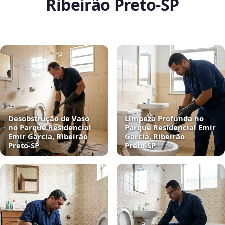
Ribeirão Preto‑SP
Desobstrução de Vaso
Limpeza Profunda no
no Parque Residencial
Parque Residencial Emir
Emir Garcia, Ribeirão
Garcia, Ribeirão
Preto‑SP
Preto‑SP