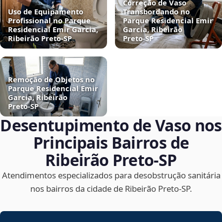
Correção de Vaso
Uso de Equipamento
Transbordando no
Profissional no Parque
Parque Residencial Emir
Residencial Emir Garcia,
Garcia, Ribeirão
Ribeirão Preto‑SP
Preto‑SP
Remoção de Objetos no
Parque Residencial Emir
Garcia, Ribeirão
Preto‑SP
Desentupimento de Vaso nos
Principais Bairros de
Ribeirão Preto‑SP
Atendimentos especializados para desobstrução sanitária
nos bairros da cidade de Ribeirão Preto‑SP.