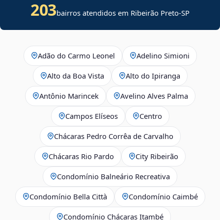
203
bairros atendidos em Ribeirão Preto-SP
Adão do Carmo Leonel
Adelino Simioni
Alto da Boa Vista
Alto do Ipiranga
Antônio Marincek
Avelino Alves Palma
Campos Elíseos
Centro
Chácaras Pedro Corrêa de Carvalho
Chácaras Rio Pardo
City Ribeirão
Condomínio Balneário Recreativa
Condomínio Bella Città
Condomínio Caimbé
Condomínio Chácaras Itambé