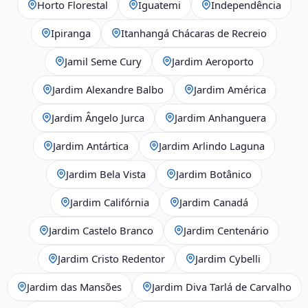
Horto Florestal
Iguatemi
Independência
Ipiranga
Itanhangá Chácaras de Recreio
Jamil Seme Cury
Jardim Aeroporto
Jardim Alexandre Balbo
Jardim América
Jardim Ângelo Jurca
Jardim Anhanguera
Jardim Antártica
Jardim Arlindo Laguna
Jardim Bela Vista
Jardim Botânico
Jardim Califórnia
Jardim Canadá
Jardim Castelo Branco
Jardim Centenário
Jardim Cristo Redentor
Jardim Cybelli
Jardim das Mansões
Jardim Diva Tarlá de Carvalho