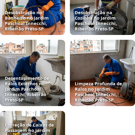
Desobstrução no
Desobstrução na
Banheiro no Jardim
Cozinha no Jardim
Paschoal Innecchi,
Paschoal Innecchi,
Ribeirão Preto‑SP
Ribeirão Preto‑SP
Desentupimento de
Ralos Externos no
Limpeza Profunda de
Jardim Paschoal
Ralos no Jardim
Innecchi, Ribeirão
Paschoal Innecchi,
Preto‑SP
Ribeirão Preto‑SP
Correção de Caixas de
Passagem no Jardim