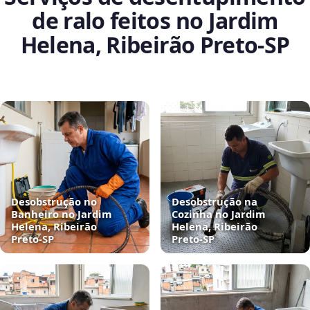
de ralo feitos no Jardim
Helena, Ribeirão Preto‑SP
Desobstrução no
Desobstrução na
Banheiro no Jardim
Cozinha no Jardim
Helena, Ribeirão
Helena, Ribeirão
Preto‑SP
Preto‑SP