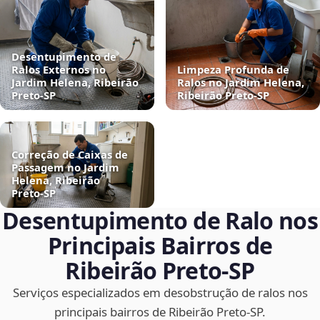
Desentupimento de
Ralos Externos no
Limpeza Profunda de
Jardim Helena, Ribeirão
Ralos no Jardim Helena,
Preto‑SP
Ribeirão Preto‑SP
Correção de Caixas de
Passagem no Jardim
Helena, Ribeirão
Preto‑SP
Desentupimento de Ralo nos
Principais Bairros de
Ribeirão Preto‑SP
Serviços especializados em desobstrução de ralos nos
principais bairros de Ribeirão Preto‑SP.