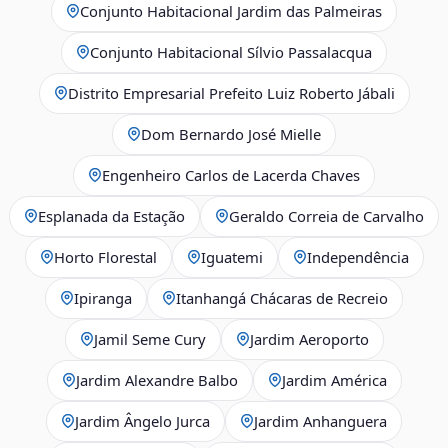
Conjunto Habitacional Jardim das Palmeiras
Conjunto Habitacional Sílvio Passalacqua
Distrito Empresarial Prefeito Luiz Roberto Jábali
Dom Bernardo José Mielle
Engenheiro Carlos de Lacerda Chaves
Esplanada da Estação
Geraldo Correia de Carvalho
Horto Florestal
Iguatemi
Independência
Ipiranga
Itanhangá Chácaras de Recreio
Jamil Seme Cury
Jardim Aeroporto
Jardim Alexandre Balbo
Jardim América
Jardim Ângelo Jurca
Jardim Anhanguera