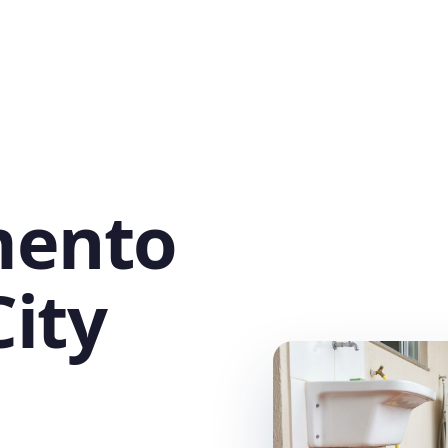
mento
City