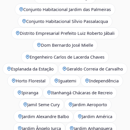
Conjunto Habitacional Jardim das Palmeiras
Conjunto Habitacional Sílvio Passalacqua
Distrito Empresarial Prefeito Luiz Roberto Jábali
Dom Bernardo José Mielle
Engenheiro Carlos de Lacerda Chaves
Esplanada da Estação
Geraldo Correia de Carvalho
Horto Florestal
Iguatemi
Independência
Ipiranga
Itanhangá Chácaras de Recreio
Jamil Seme Cury
Jardim Aeroporto
Jardim Alexandre Balbo
Jardim América
Jardim Ângelo Jurca
Jardim Anhanguera