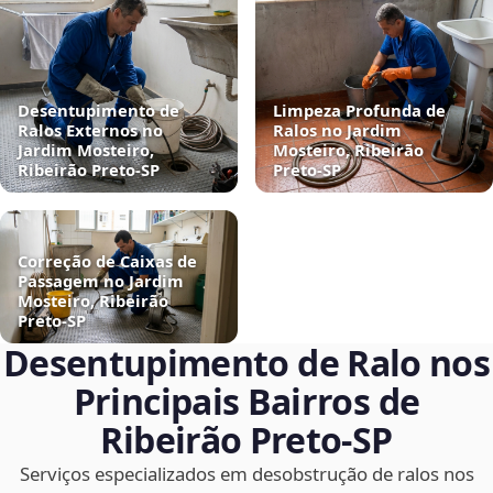
Desentupimento de
Limpeza Profunda de
Ralos Externos no
Ralos no Jardim
Jardim Mosteiro,
Mosteiro, Ribeirão
Ribeirão Preto‑SP
Preto‑SP
Correção de Caixas de
Passagem no Jardim
Mosteiro, Ribeirão
Preto‑SP
Desentupimento de Ralo nos
Principais Bairros de
Ribeirão Preto‑SP
Serviços especializados em desobstrução de ralos nos