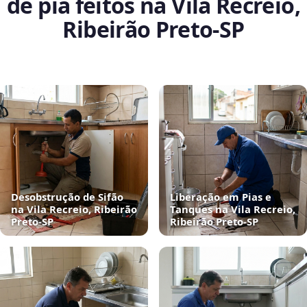
de pia feitos na Vila Recreio,
Ribeirão Preto‑SP
Desobstrução de Sifão
Liberação em Pias e
na Vila Recreio, Ribeirão
Tanques na Vila Recreio,
Preto‑SP
Ribeirão Preto‑SP