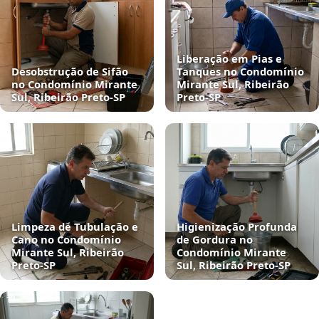
Liberação em Pias e
Desobstrução de Sifão
Tanques no Condomínio
no Condomínio Mirante
Mirante Sul, Ribeirão
Sul, Ribeirão Preto‑SP
Preto‑SP
Limpeza de Tubulação e
Higienização Profunda
Cano no Condomínio
de Gordura no
Mirante Sul, Ribeirão
Condomínio Mirante
Preto‑SP
Sul, Ribeirão Preto‑SP