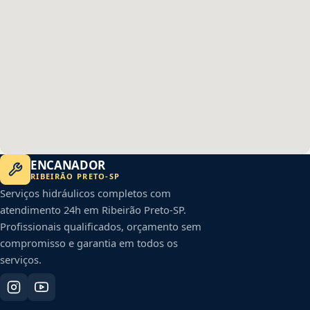
ENCANADOR
RIBEIRÃO PRETO
-
SP
Serviços hidráulicos completos com
atendimento 24h em
Ribeirão Preto
-
SP
.
Profissionais qualificados, orçamento sem
compromisso e garantia em todos os
serviços.