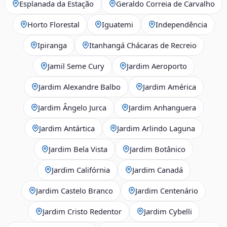
Esplanada da Estação
Geraldo Correia de Carvalho
Horto Florestal
Iguatemi
Independência
Ipiranga
Itanhangá Chácaras de Recreio
Jamil Seme Cury
Jardim Aeroporto
Jardim Alexandre Balbo
Jardim América
Jardim Ângelo Jurca
Jardim Anhanguera
Jardim Antártica
Jardim Arlindo Laguna
Jardim Bela Vista
Jardim Botânico
Jardim Califórnia
Jardim Canadá
Jardim Castelo Branco
Jardim Centenário
Jardim Cristo Redentor
Jardim Cybelli