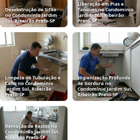
Liberação em Pias e
Desobstrução de Sifão
Tanques no Condomínio
no Condomínio Jardim
Jardim Sul, Ribeirão
Sul, Ribeirão Preto‑SP
Preto‑SP
Limpeza de Tubulação e
Higienização Profunda
Cano no Condomínio
de Gordura no
Jardim Sul, Ribeirão
Condomínio Jardim Sul,
Preto‑SP
Ribeirão Preto‑SP
Remoção de Restos no
Condomínio Jardim Sul,
Ribeirão Preto‑SP