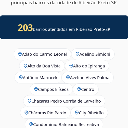
principais bairros da cidade de Ribeirão Preto‑SP.
203
bairros atendidos em Ribeirão Preto-SP
Adão do Carmo Leonel
Adelino Simioni
Alto da Boa Vista
Alto do Ipiranga
Antônio Marincek
Avelino Alves Palma
Campos Elíseos
Centro
Chácaras Pedro Corrêa de Carvalho
Chácaras Rio Pardo
City Ribeirão
Condomínio Balneário Recreativa