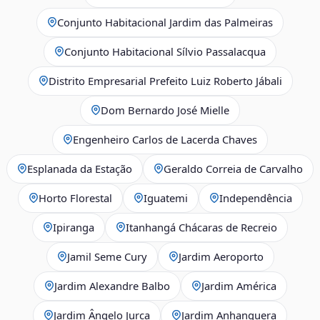
Conjunto Habitacional Jardim das Palmeiras
Conjunto Habitacional Sílvio Passalacqua
Distrito Empresarial Prefeito Luiz Roberto Jábali
Dom Bernardo José Mielle
Engenheiro Carlos de Lacerda Chaves
Esplanada da Estação
Geraldo Correia de Carvalho
Horto Florestal
Iguatemi
Independência
Ipiranga
Itanhangá Chácaras de Recreio
Jamil Seme Cury
Jardim Aeroporto
Jardim Alexandre Balbo
Jardim América
Jardim Ângelo Jurca
Jardim Anhanguera