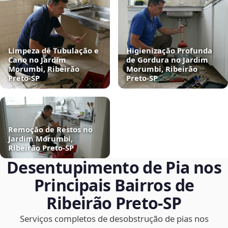
Limpeza de Tubulação e
Higienização Profunda
Cano no Jardim
de Gordura no Jardim
Morumbi, Ribeirão
Morumbi, Ribeirão
Preto‑SP
Preto‑SP
Remoção de Restos no
Jardim Morumbi,
Ribeirão Preto‑SP
Desentupimento de Pia nos
Principais Bairros de
Ribeirão Preto‑SP
Serviços completos de desobstrução de pias nos