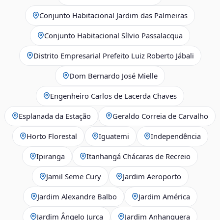
Conjunto Habitacional Jardim das Palmeiras
Conjunto Habitacional Sílvio Passalacqua
Distrito Empresarial Prefeito Luiz Roberto Jábali
Dom Bernardo José Mielle
Engenheiro Carlos de Lacerda Chaves
Esplanada da Estação
Geraldo Correia de Carvalho
Horto Florestal
Iguatemi
Independência
Ipiranga
Itanhangá Chácaras de Recreio
Jamil Seme Cury
Jardim Aeroporto
Jardim Alexandre Balbo
Jardim América
Jardim Ângelo Jurca
Jardim Anhanguera