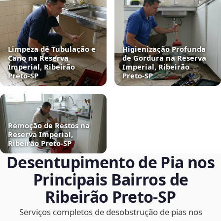
Limpeza de Tubulação e
Higienização Profunda
Cano na Reserva
de Gordura na Reserva
Imperial, Ribeirão
Imperial, Ribeirão
Preto‑SP
Preto‑SP
Remoção de Restos na
Reserva Imperial,
Ribeirão Preto‑SP
Desentupimento de Pia nos
Principais Bairros de
Ribeirão Preto‑SP
Serviços completos de desobstrução de pias nos