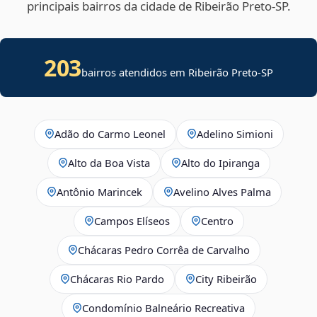
principais bairros da cidade de Ribeirão Preto‑SP.
203
bairros atendidos em Ribeirão Preto-SP
Adão do Carmo Leonel
Adelino Simioni
Alto da Boa Vista
Alto do Ipiranga
Antônio Marincek
Avelino Alves Palma
Campos Elíseos
Centro
Chácaras Pedro Corrêa de Carvalho
Chácaras Rio Pardo
City Ribeirão
Condomínio Balneário Recreativa