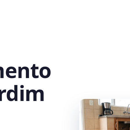
mento
ardim