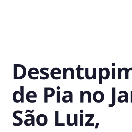
Desentupi
de Pia no J
São Luiz,