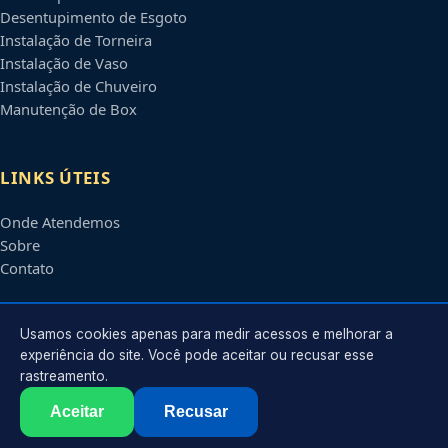
Desentupimento de Esgoto
Instalação de Torneira
Instalação de Vaso
Instalação de Chuveiro
Manutenção de Box
LINKS ÚTEIS
Onde Atendemos
Sobre
Contato
CONTATO
Usamos cookies apenas para medir acessos e melhorar a
experiência do site. Você pode aceitar ou recusar esse
rastreamento.
Atendimento em
Ribeirão Preto
-
SP
e regiões parceiras
contato@encanadoresribeiraopreto.com.br
Aceitar
Recusar
©
2026
Encanador em
Ribeirão Preto
-
SP
. Todos os direitos reservados.
Política de Privacidade
·
Termos de Uso
·
Sitemap