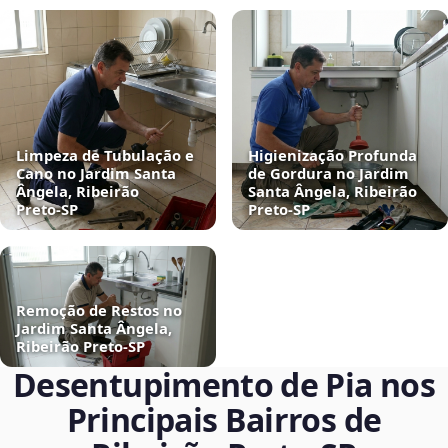
Limpeza de Tubulação e
Higienização Profunda
Cano no Jardim Santa
de Gordura no Jardim
Ângela, Ribeirão
Santa Ângela, Ribeirão
Preto‑SP
Preto‑SP
Remoção de Restos no
Jardim Santa Ângela,
Ribeirão Preto‑SP
Desentupimento de Pia nos
Principais Bairros de