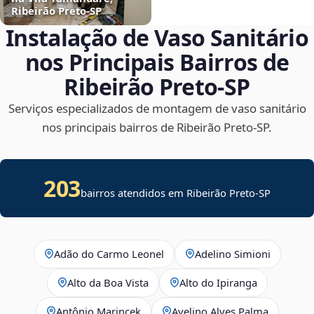
Ribeirão Preto‑SP
Instalação de Vaso Sanitário
nos Principais Bairros de
Ribeirão Preto‑SP
Serviços especializados de montagem de vaso sanitário
nos principais bairros de Ribeirão Preto‑SP.
203
bairros atendidos em Ribeirão Preto-SP
Adão do Carmo Leonel
Adelino Simioni
Alto da Boa Vista
Alto do Ipiranga
Antônio Marincek
Avelino Alves Palma