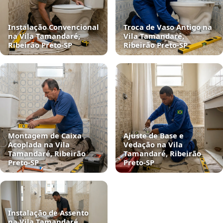
Instalação Convencional
Troca de Vaso Antigo na
na Vila Tamandaré,
Vila Tamandaré,
Ribeirão Preto‑SP
Ribeirão Preto‑SP
Montagem de Caixa
Ajuste de Base e
Acoplada na Vila
Vedação na Vila
Tamandaré, Ribeirão
Tamandaré, Ribeirão
Preto‑SP
Preto‑SP
Instalação de Assento
na Vila Tamandaré,