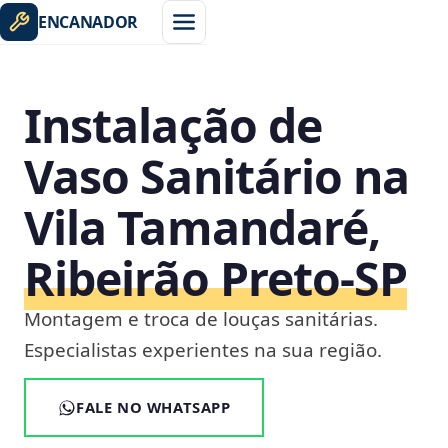
ENCANADOR
Instalação de
Vaso Sanitário na
Vila Tamandaré,
Ribeirão Preto‑SP
Montagem e troca de louças sanitárias.
Especialistas experientes na sua região.
FALE NO WHATSAPP