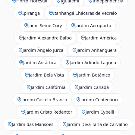
Horto Florestal
Iguatemi
Independência
Ipiranga
Itanhangá Chácaras de Recreio
Jamil Seme Cury
Jardim Aeroporto
Jardim Alexandre Balbo
Jardim América
Jardim Ângelo Jurca
Jardim Anhanguera
Jardim Antártica
Jardim Arlindo Laguna
Jardim Bela Vista
Jardim Botânico
Jardim Califórnia
Jardim Canadá
Jardim Castelo Branco
Jardim Centenário
Jardim Cristo Redentor
Jardim Cybelli
Jardim das Mansões
Jardim Diva Tarlá de Carvalho