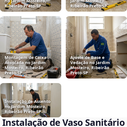
no Jardim Mosteiro,
Jardim Mosteiro,
Ribeirão Preto‑SP
Ribeirão Preto‑SP
Montagem de Caixa
Ajuste de Base e
Acoplada no Jardim
Vedação no Jardim
Mosteiro, Ribeirão
Mosteiro, Ribeirão
Preto‑SP
Preto‑SP
Instalação de Assento
no Jardim Mosteiro,
Ribeirão Preto‑SP
Instalação de Vaso Sanitário