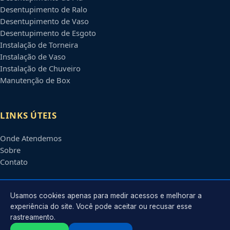
Desentupimento de Ralo
Desentupimento de Vaso
Desentupimento de Esgoto
Instalação de Torneira
Instalação de Vaso
Instalação de Chuveiro
Manutenção de Box
LINKS ÚTEIS
Onde Atendemos
Sobre
Contato
CONTATO
Usamos cookies apenas para medir acessos e melhorar a
experiência do site. Você pode aceitar ou recusar esse
rastreamento.
Atendimento em
Ribeirão Preto
-
SP
e regiões parceiras