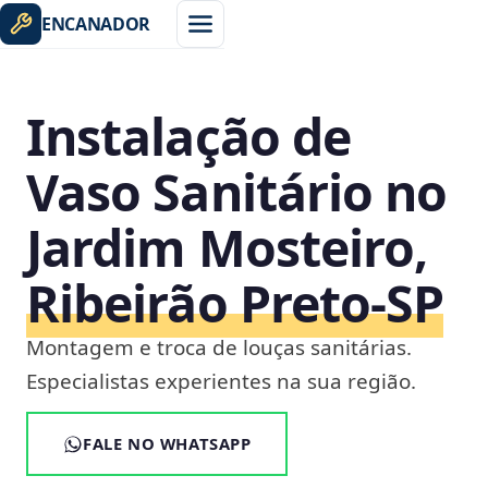
ENCANADOR
Instalação de
Vaso Sanitário no
Jardim Mosteiro,
Ribeirão Preto‑SP
Montagem e troca de louças sanitárias.
Especialistas experientes na sua região.
FALE NO WHATSAPP