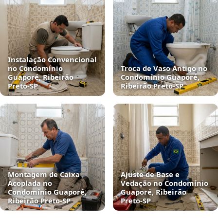
Instalação Convencional
no Condomínio
Troca de Vaso Antigo no
Guaporé, Ribeirão
Condomínio Guaporé,
Preto‑SP
Ribeirão Preto‑SP
Montagem de Caixa
Ajuste de Base e
Acoplada no
Vedação no Condomínio
Condomínio Guaporé,
Guaporé, Ribeirão
Ribeirão Preto‑SP
Preto‑SP