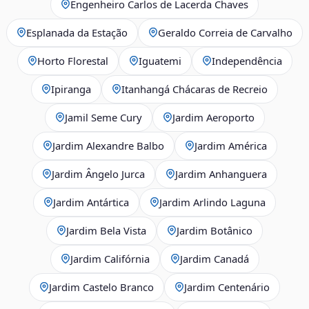
Engenheiro Carlos de Lacerda Chaves
Esplanada da Estação
Geraldo Correia de Carvalho
Horto Florestal
Iguatemi
Independência
Ipiranga
Itanhangá Chácaras de Recreio
Jamil Seme Cury
Jardim Aeroporto
Jardim Alexandre Balbo
Jardim América
Jardim Ângelo Jurca
Jardim Anhanguera
Jardim Antártica
Jardim Arlindo Laguna
Jardim Bela Vista
Jardim Botânico
Jardim Califórnia
Jardim Canadá
Jardim Castelo Branco
Jardim Centenário