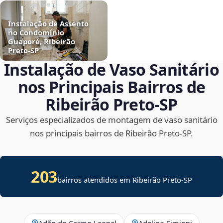
Instalação de Assento
no Condomínio
Guaporé, Ribeirão
Preto‑SP
Instalação de Vaso Sanitário
nos Principais Bairros de
Ribeirão Preto‑SP
Serviços especializados de montagem de vaso sanitário
nos principais bairros de Ribeirão Preto‑SP.
203
bairros atendidos em Ribeirão Preto-SP
Adão do Carmo Leonel
Adelino Simioni