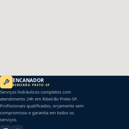
ENCANADOR
RIBEIRÃO PRETO
-
SP
Serviços hidráulicos completos com
atendimento 24h em
Ribeirão Preto
-
SP
.
Profissionais qualificados, orçamento sem
compromisso e garantia em todos os
serviços.