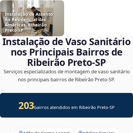
Instalação de Assento
no Residencial das
Américas, Ribeirão
Preto‑SP
Instalação de Vaso Sanitário
nos Principais Bairros de
Ribeirão Preto‑SP
Serviços especializados de montagem de vaso sanitário
nos principais bairros de Ribeirão Preto‑SP.
203
bairros atendidos em Ribeirão Preto-SP
Adão do Carmo Leonel
Adelino Simioni