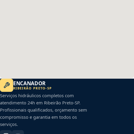
ENCANADOR
RIBEIRÃO PRETO
-
SP
Serviços hidráulicos completos com
atendimento 24h em
Ribeirão Preto
-
SP
.
Profissionais qualificados, orçamento sem
compromisso e garantia em todos os
serviços.