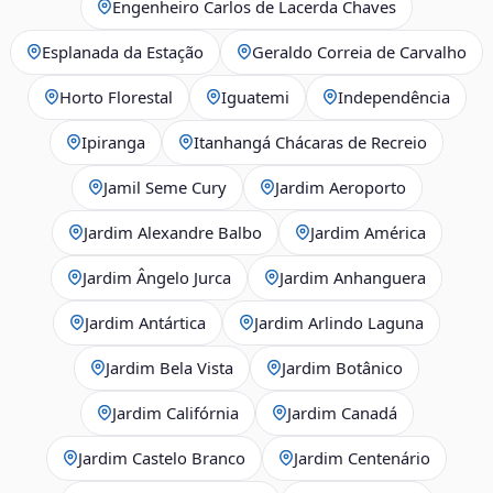
Engenheiro Carlos de Lacerda Chaves
Esplanada da Estação
Geraldo Correia de Carvalho
Horto Florestal
Iguatemi
Independência
Ipiranga
Itanhangá Chácaras de Recreio
Jamil Seme Cury
Jardim Aeroporto
Jardim Alexandre Balbo
Jardim América
Jardim Ângelo Jurca
Jardim Anhanguera
Jardim Antártica
Jardim Arlindo Laguna
Jardim Bela Vista
Jardim Botânico
Jardim Califórnia
Jardim Canadá
Jardim Castelo Branco
Jardim Centenário