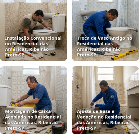
Instalação Convencional
Troca de Vaso Antigo no
no Residencial das
Residencial das
Américas, Ribeirão
Américas, Ribeirão
Preto‑SP
Preto‑SP
Montagem de Caixa
Ajuste de Base e
Acoplada no Residencial
Vedação no Residencial
das Américas, Ribeirão
das Américas, Ribeirão
Preto‑SP
Preto‑SP