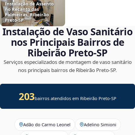
Instalação de Assento
no Recanto das
Palmeiras, Ribeirão
Preto‑SP
Instalação de Vaso Sanitário
nos Principais Bairros de
Ribeirão Preto‑SP
Serviços especializados de montagem de vaso sanitário
nos principais bairros de Ribeirão Preto‑SP.
203
bairros atendidos em Ribeirão Preto-SP
Adão do Carmo Leonel
Adelino Simioni