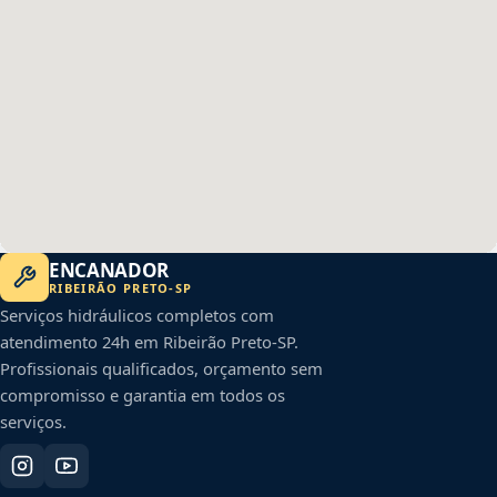
ENCANADOR
RIBEIRÃO PRETO
-
SP
Serviços hidráulicos completos com
atendimento 24h em
Ribeirão Preto
-
SP
.
Profissionais qualificados, orçamento sem
compromisso e garantia em todos os
serviços.