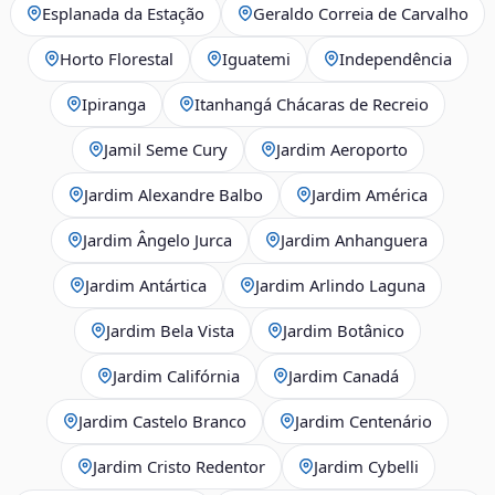
Esplanada da Estação
Geraldo Correia de Carvalho
Horto Florestal
Iguatemi
Independência
Ipiranga
Itanhangá Chácaras de Recreio
Jamil Seme Cury
Jardim Aeroporto
Jardim Alexandre Balbo
Jardim América
Jardim Ângelo Jurca
Jardim Anhanguera
Jardim Antártica
Jardim Arlindo Laguna
Jardim Bela Vista
Jardim Botânico
Jardim Califórnia
Jardim Canadá
Jardim Castelo Branco
Jardim Centenário
Jardim Cristo Redentor
Jardim Cybelli