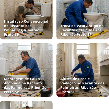
Instalação Convencional
no Recanto das
Troca de Vaso Antigo no
Palmeiras, Ribeirão
Recanto das Palmeiras,
Preto‑SP
Ribeirão Preto‑SP
Montagem de Caixa
Ajuste de Base e
Acoplada no Recanto
Vedação no Recanto das
das Palmeiras, Ribeirão
Palmeiras, Ribeirão
Preto‑SP
Preto‑SP