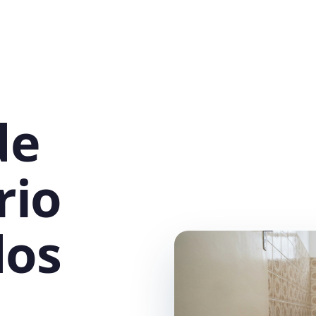
de
rio
dos