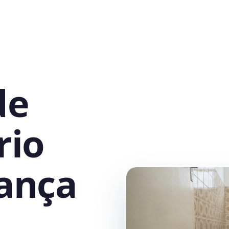
de
rio
iança