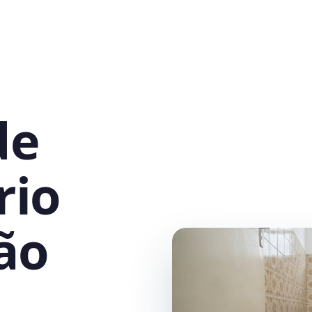
de
rio
ão