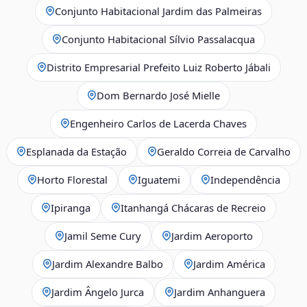
Conjunto Habitacional Jardim das Palmeiras
Conjunto Habitacional Sílvio Passalacqua
Distrito Empresarial Prefeito Luiz Roberto Jábali
Dom Bernardo José Mielle
Engenheiro Carlos de Lacerda Chaves
Esplanada da Estação
Geraldo Correia de Carvalho
Horto Florestal
Iguatemi
Independência
Ipiranga
Itanhangá Chácaras de Recreio
Jamil Seme Cury
Jardim Aeroporto
Jardim Alexandre Balbo
Jardim América
Jardim Ângelo Jurca
Jardim Anhanguera