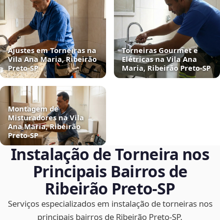
Ajustes em Torneiras na
Torneiras Gourmet e
Vila Ana Maria, Ribeirão
Elétricas na Vila Ana
Preto‑SP
Maria, Ribeirão Preto‑SP
Montagem de
Misturadores na Vila
Ana Maria, Ribeirão
Preto‑SP
Instalação de Torneira nos
Principais Bairros de
Ribeirão Preto‑SP
Serviços especializados em instalação de torneiras nos
principais bairros de Ribeirão Preto‑SP.