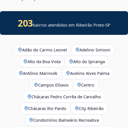
203
bairros atendidos em Ribeirão Preto-SP
Adão do Carmo Leonel
Adelino Simioni
Alto da Boa Vista
Alto do Ipiranga
Antônio Marincek
Avelino Alves Palma
Campos Elíseos
Centro
Chácaras Pedro Corrêa de Carvalho
Chácaras Rio Pardo
City Ribeirão
Condomínio Balneário Recreativa