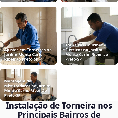
Torneiras Gourmet e
Ajustes em Torneiras no
Elétricas no Jardim
Jardim Monte Carlo,
Monte Carlo, Ribeirão
Ribeirão Preto‑SP
Preto‑SP
Montagem de
Misturadores no Jardim
Monte Carlo, Ribeirão
Preto‑SP
Instalação de Torneira nos
Principais Bairros de