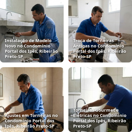
Instalação de Modelo
Troca de Torneiras
Novo no Condomínio
Antigas no Condomínio
Portal dos Ipês, Ribeirão
Portal dos Ipês, Ribeirão
Preto‑SP
Preto‑SP
Torneiras Gourmet e
Ajustes em Torneiras no
Elétricas no Condomínio
Condomínio Portal dos
Portal dos Ipês, Ribeirão
Ipês, Ribeirão Preto‑SP
Preto‑SP