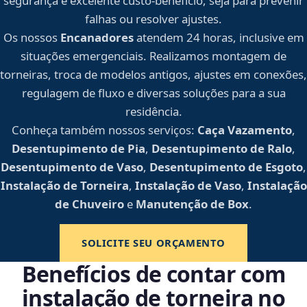
segurança e excelente custo-benefício, seja para prevenir
falhas ou resolver ajustes.
Os nossos
Encanadores
atendem 24 horas, inclusive em
situações emergenciais. Realizamos montagem de
torneiras, troca de modelos antigos, ajustes em conexões,
regulagem de fluxo e diversas soluções para a sua
residência.
Conheça também nossos serviços:
Caça Vazamento
,
Desentupimento de Pia
,
Desentupimento de Ralo
,
Desentupimento de Vaso
,
Desentupimento de Esgoto
,
Instalação de Torneira
,
Instalação de Vaso
,
Instalação
de Chuveiro
e
Manutenção de Box
.
SOLICITE SEU ORÇAMENTO
Benefícios de contar com
instalação de torneira no