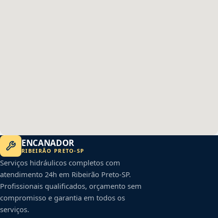
ENCANADOR
RIBEIRÃO PRETO
-
SP
Serviços hidráulicos completos com
atendimento 24h em
Ribeirão Preto
-
SP
.
Profissionais qualificados, orçamento sem
compromisso e garantia em todos os
serviços.