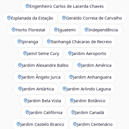
Engenheiro Carlos de Lacerda Chaves
Esplanada da Estação
Geraldo Correia de Carvalho
Horto Florestal
Iguatemi
Independência
Ipiranga
Itanhangá Chácaras de Recreio
Jamil Seme Cury
Jardim Aeroporto
Jardim Alexandre Balbo
Jardim América
Jardim Ângelo Jurca
Jardim Anhanguera
Jardim Antártica
Jardim Arlindo Laguna
Jardim Bela Vista
Jardim Botânico
Jardim Califórnia
Jardim Canadá
Jardim Castelo Branco
Jardim Centenário