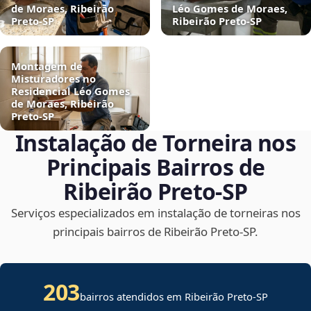
de Moraes, Ribeirão
Léo Gomes de Moraes,
Preto‑SP
Ribeirão Preto‑SP
Montagem de
Misturadores no
Residencial Léo Gomes
de Moraes, Ribeirão
Preto‑SP
Instalação de Torneira nos
Principais Bairros de
Ribeirão Preto‑SP
Serviços especializados em instalação de torneiras nos
principais bairros de Ribeirão Preto‑SP.
203
bairros atendidos em Ribeirão Preto-SP