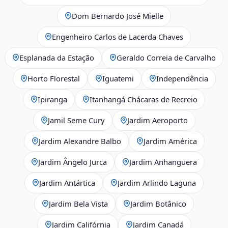
Dom Bernardo José Mielle
Engenheiro Carlos de Lacerda Chaves
Esplanada da Estação
Geraldo Correia de Carvalho
Horto Florestal
Iguatemi
Independência
Ipiranga
Itanhangá Chácaras de Recreio
Jamil Seme Cury
Jardim Aeroporto
Jardim Alexandre Balbo
Jardim América
Jardim Ângelo Jurca
Jardim Anhanguera
Jardim Antártica
Jardim Arlindo Laguna
Jardim Bela Vista
Jardim Botânico
Jardim Califórnia
Jardim Canadá