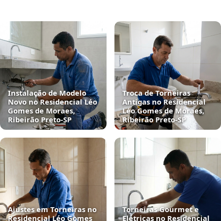
Instalação de Modelo
Troca de Torneiras
Novo no Residencial Léo
Antigas no Residencial
Gomes de Moraes,
Léo Gomes de Moraes,
Ribeirão Preto‑SP
Ribeirão Preto‑SP
Ajustes em Torneiras no
Torneiras Gourmet e
Residencial Léo Gomes
Elétricas no Residencial