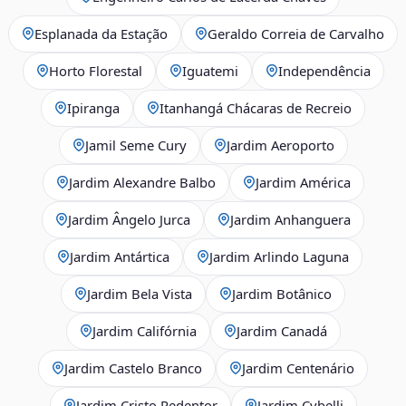
Esplanada da Estação
Geraldo Correia de Carvalho
Horto Florestal
Iguatemi
Independência
Ipiranga
Itanhangá Chácaras de Recreio
Jamil Seme Cury
Jardim Aeroporto
Jardim Alexandre Balbo
Jardim América
Jardim Ângelo Jurca
Jardim Anhanguera
Jardim Antártica
Jardim Arlindo Laguna
Jardim Bela Vista
Jardim Botânico
Jardim Califórnia
Jardim Canadá
Jardim Castelo Branco
Jardim Centenário
Jardim Cristo Redentor
Jardim Cybelli