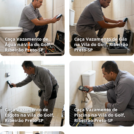
Caça Vazamento de
Caça Vazamento de Gás
Água na Vila do Golf,
na Vila do Golf, Ribeirão
Ribeirão Preto‑SP
Preto‑SP
Caça Vazamento de
Caça Vazamento de
Esgoto na Vila do Golf,
Piscina na Vila do Golf,
Ribeirão Preto‑SP
Ribeirão Preto‑SP