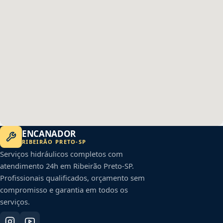
ENCANADOR
RIBEIRÃO PRETO
-
SP
Serviços hidráulicos completos com
atendimento 24h em
Ribeirão Preto
-
SP
.
Profissionais qualificados, orçamento sem
compromisso e garantia em todos os
serviços.