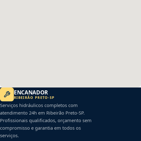
ENCANADOR
RIBEIRÃO PRETO
-
SP
Serviços hidráulicos completos com
atendimento 24h em
Ribeirão Preto
-
SP
.
Profissionais qualificados, orçamento sem
compromisso e garantia em todos os
serviços.