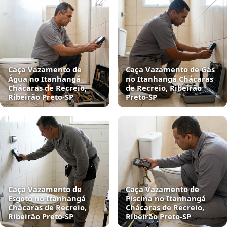
Caça Vazamento de
Caça Vazamento de Gás
Água no Itanhangá
no Itanhangá Chácaras
Chácaras de Recreio,
de Recreio, Ribeirão
Ribeirão Preto‑SP
Preto‑SP
Caça Vazamento de
Caça Vazamento de
Esgoto no Itanhangá
Piscina no Itanhangá
Chácaras de Recreio,
Chácaras de Recreio,
Ribeirão Preto‑SP
Ribeirão Preto‑SP