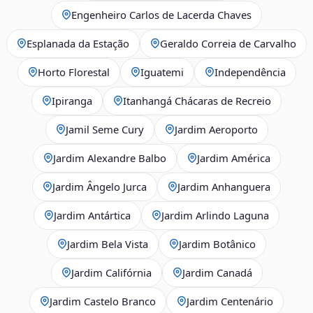
Engenheiro Carlos de Lacerda Chaves
Esplanada da Estação
Geraldo Correia de Carvalho
Horto Florestal
Iguatemi
Independência
Ipiranga
Itanhangá Chácaras de Recreio
Jamil Seme Cury
Jardim Aeroporto
Jardim Alexandre Balbo
Jardim América
Jardim Ângelo Jurca
Jardim Anhanguera
Jardim Antártica
Jardim Arlindo Laguna
Jardim Bela Vista
Jardim Botânico
Jardim Califórnia
Jardim Canadá
Jardim Castelo Branco
Jardim Centenário