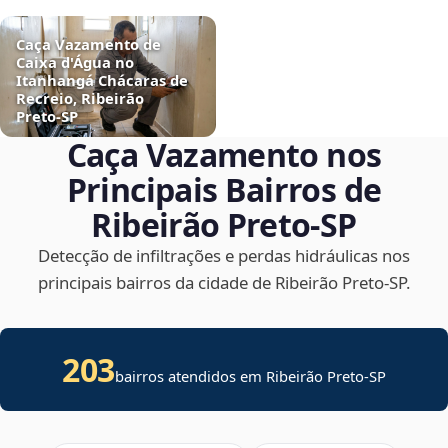
Caça Vazamento de
Caixa d'Água no
Itanhangá Chácaras de
Recreio, Ribeirão
Preto‑SP
Caça Vazamento nos
Principais Bairros de
Ribeirão Preto‑SP
Detecção de infiltrações e perdas hidráulicas nos
principais bairros da cidade de Ribeirão Preto‑SP.
203
bairros atendidos em Ribeirão Preto-SP