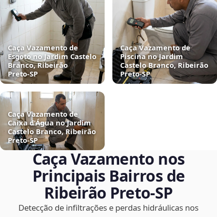
Caça Vazamento de
Caça Vazamento de
Esgoto no Jardim Castelo
Piscina no Jardim
Branco, Ribeirão
Castelo Branco, Ribeirão
Preto‑SP
Preto‑SP
Caça Vazamento de
Caixa d'Água no Jardim
Castelo Branco, Ribeirão
Preto‑SP
Caça Vazamento nos
Principais Bairros de
Ribeirão Preto‑SP
Detecção de infiltrações e perdas hidráulicas nos