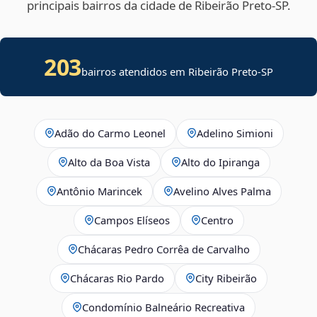
principais bairros da cidade de Ribeirão Preto‑SP.
203
bairros atendidos em Ribeirão Preto-SP
Adão do Carmo Leonel
Adelino Simioni
Alto da Boa Vista
Alto do Ipiranga
Antônio Marincek
Avelino Alves Palma
Campos Elíseos
Centro
Chácaras Pedro Corrêa de Carvalho
Chácaras Rio Pardo
City Ribeirão
Condomínio Balneário Recreativa