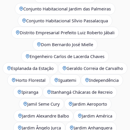
Conjunto Habitacional Jardim das Palmeiras
Conjunto Habitacional Sílvio Passalacqua
Distrito Empresarial Prefeito Luiz Roberto Jábali
Dom Bernardo José Mielle
Engenheiro Carlos de Lacerda Chaves
Esplanada da Estação
Geraldo Correia de Carvalho
Horto Florestal
Iguatemi
Independência
Ipiranga
Itanhangá Chácaras de Recreio
Jamil Seme Cury
Jardim Aeroporto
Jardim Alexandre Balbo
Jardim América
Jardim Ângelo Jurca
Jardim Anhanguera