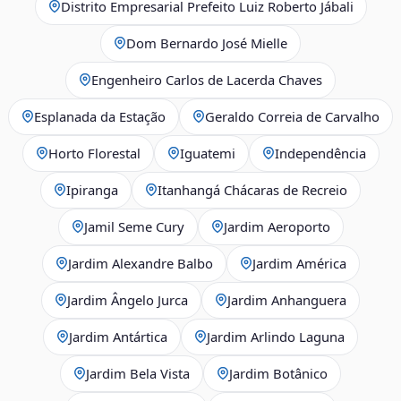
Distrito Empresarial Prefeito Luiz Roberto Jábali
Dom Bernardo José Mielle
Engenheiro Carlos de Lacerda Chaves
Esplanada da Estação
Geraldo Correia de Carvalho
Horto Florestal
Iguatemi
Independência
Ipiranga
Itanhangá Chácaras de Recreio
Jamil Seme Cury
Jardim Aeroporto
Jardim Alexandre Balbo
Jardim América
Jardim Ângelo Jurca
Jardim Anhanguera
Jardim Antártica
Jardim Arlindo Laguna
Jardim Bela Vista
Jardim Botânico