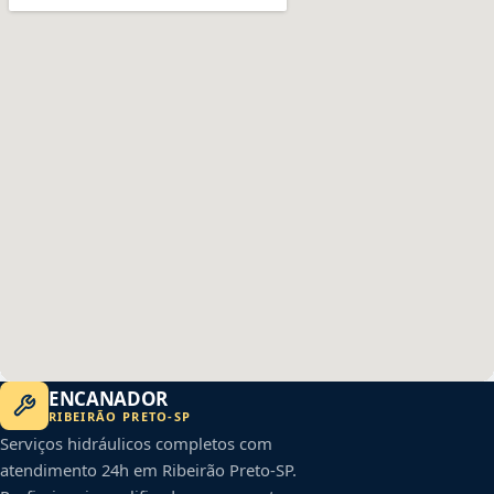
ENCANADOR
RIBEIRÃO PRETO
-
SP
Serviços hidráulicos completos com
atendimento 24h em
Ribeirão Preto
-
SP
.