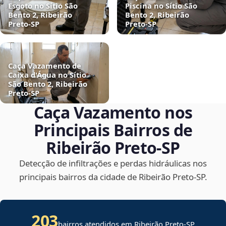
Esgoto no Sítio São
Piscina no Sítio São
Bento 2, Ribeirão
Bento 2, Ribeirão
Preto‑SP
Preto‑SP
Caça Vazamento de
Caixa d'Água no Sítio
São Bento 2, Ribeirão
Preto‑SP
Caça Vazamento nos
Principais Bairros de
Ribeirão Preto‑SP
Detecção de infiltrações e perdas hidráulicas nos
principais bairros da cidade de Ribeirão Preto‑SP.
203
bairros atendidos em Ribeirão Preto-SP