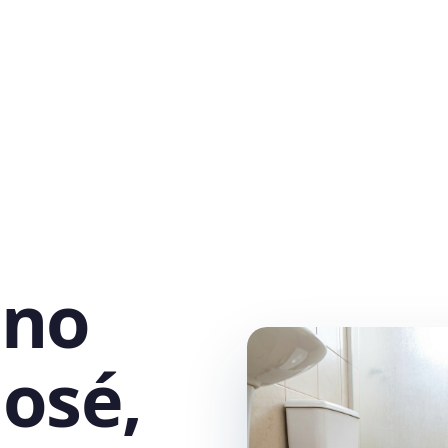
 no
José,