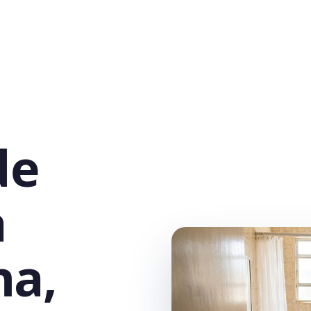
de
a
na,