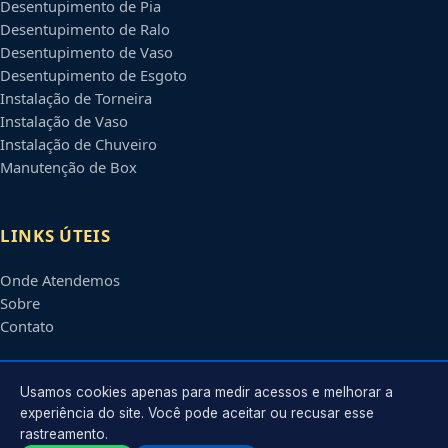
Desentupimento de Pia
Desentupimento de Ralo
Desentupimento de Vaso
Desentupimento de Esgoto
Instalação de Torneira
Instalação de Vaso
Instalação de Chuveiro
Manutenção de Box
LINKS ÚTEIS
Onde Atendemos
Sobre
Contato
CONTATO
Usamos cookies apenas para medir acessos e melhorar a
experiência do site. Você pode aceitar ou recusar esse
rastreamento.
Atendimento em
Ribeirão Preto
-
SP
e regiões parceiras