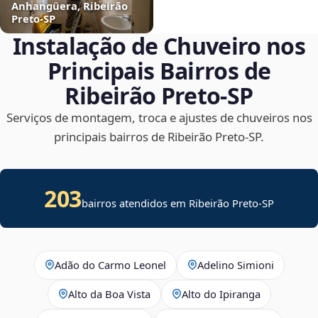
Anhangüera, Ribeirão
Preto‑SP
Instalação de Chuveiro nos
Principais Bairros de
Ribeirão Preto‑SP
Serviços de montagem, troca e ajustes de chuveiros nos
principais bairros de Ribeirão Preto‑SP.
203
bairros atendidos em Ribeirão Preto-SP
Adão do Carmo Leonel
Adelino Simioni
Alto da Boa Vista
Alto do Ipiranga