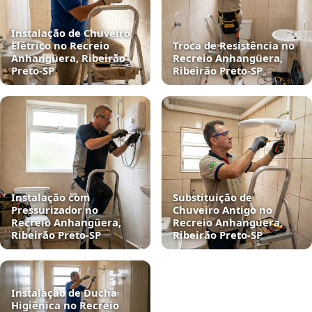
Instalação de Chuveiro
Elétrico no Recreio
Troca de Resistência no
Anhangüera, Ribeirão
Recreio Anhangüera,
Preto‑SP
Ribeirão Preto‑SP
Instalação com
Substituição de
Pressurizador no
Chuveiro Antigo no
Recreio Anhangüera,
Recreio Anhangüera,
Ribeirão Preto‑SP
Ribeirão Preto‑SP
Instalação de Ducha
Higiênica no Recreio