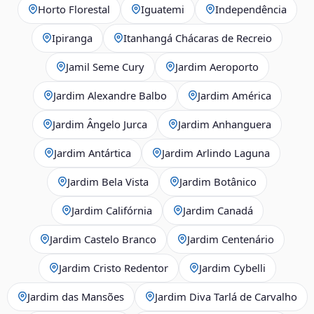
Horto Florestal
Iguatemi
Independência
Ipiranga
Itanhangá Chácaras de Recreio
Jamil Seme Cury
Jardim Aeroporto
Jardim Alexandre Balbo
Jardim América
Jardim Ângelo Jurca
Jardim Anhanguera
Jardim Antártica
Jardim Arlindo Laguna
Jardim Bela Vista
Jardim Botânico
Jardim Califórnia
Jardim Canadá
Jardim Castelo Branco
Jardim Centenário
Jardim Cristo Redentor
Jardim Cybelli
Jardim das Mansões
Jardim Diva Tarlá de Carvalho